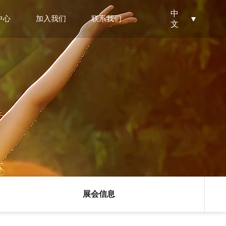
中
中心
加入我们
联系我们
文
文化
公司新闻
铯盐系列
人才理念
联系方式
行业动态
招聘信息
地理位置
荣誉
展会信息
锂电新材料
展会信息